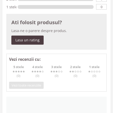
0
1 stele
Ati folosit produsul?
Lasa-ne o parere despre produs.
Lasa un rating
Vezi recenzii cu:
5 stele
4 stele
3 stele
2 stele
1 stele
(0
)
(0
)
(0
)
(0
)
(0
)
Vezi toate recenziile