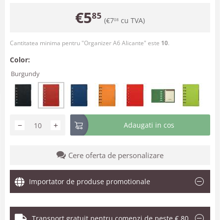
€
5
85
(
€
7
cu TVA)
08
Cantitatea minima pentru "Organizer A6 Alicante" este
10
.
Color:
Burgundy
−
+
Adaugati in cos
Cere oferta de personalizare
Importator de produse promotionale
Transport gratuit pentru comenzi de peste € 80