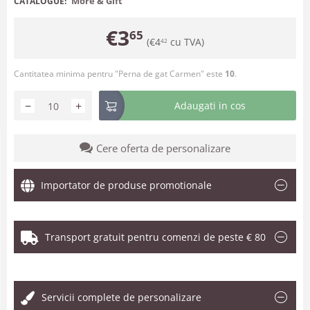
More & Gift
CATALOGUE:
€
3
65
(
€
4
cu TVA)
42
Cantitatea minima pentru "Perna de gat Carmen" este
10
.
−
+
Adaugati in cos
Cere oferta de personalizare
Importator de produse promotionale
Transport gratuit pentru comenzi de peste € 80
.
Servicii complete de personalizare