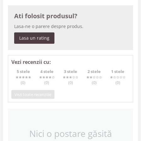
Ati folosit produsul?
Lasa-ne o parere despre produs.
Lasa un rating
Vezi recenzii cu:
5 stele
4 stele
3 stele
2 stele
1 stele
(0
)
(0
)
(0
)
(0
)
(0
)
Vezi toate recenziile
Nici o postare găsită