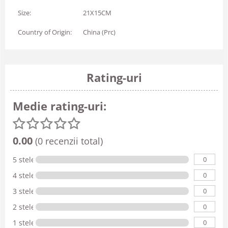
Size:
21X15CM
Country of Origin:
China (Prc)
Rating-uri
Medie rating-uri:
0.00
(0 recenzii total)
0
5 stele
0
4 stele
0
3 stele
0
2 stele
0
1 stele