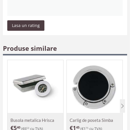
Lasa un rating
Produse similare
Busola metalica Hrisca
Carlig de poseta Simba
€
5
€
1
40
45
(
€
6
cu TVA)
(
€
1
cu TVA)
53
75