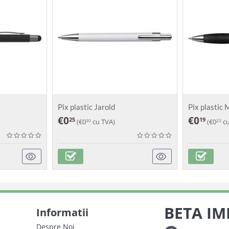
Pix plastic Jarold
Pix plastic
€
0
€
0
25
19
(
€
0
cu TVA)
(
€
0
cu
30
23
BETA IM
Informatii
Despre Noi