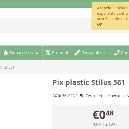
offic
Atentie
Cookie-ur
experienta pentru 
acord sa primiti co
OK
Toate cate
Bidoane de apa
Promotii
Personalizare
Con
Stilus 561
Pix plastic Stilus 561
Cere oferta de personaliz
COD:
561CCNE
€
0
48
(
€
0
cu TVA)
58