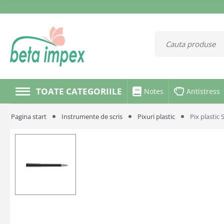
TOATE CATEGORIILE
Notes
Antistress
Pagina start
Instrumente de scris
Pixuri plastic
Pix plastic 