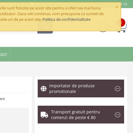
e@betaimpex.ro
Mobil: +40 722 287 335
Telefon: +40 21 320 03 15
×
ile sunt folosite pe acest site pentru a oferi cea mai buna
utilizator. Daca veti continua, vom presupune ca sunteti de
okie-uri de pe acest site.
Politica de confidentialitate
0
goriile
tact
Importator de produse
promotionale
are
Transport gratuit pentru
comenzi de peste € 80
.