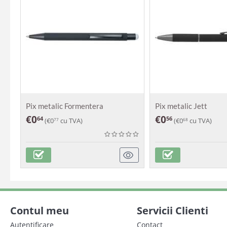
Pix metalic Formentera
Pix metalic Jett
€
0
€
0
64
56
(
€
0
cu TVA)
(
€
0
cu TVA)
77
68
Contul meu
Servicii Clienti
Autentificare
Contact