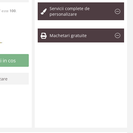
Servicii complete de
" este
100
.
personalizare
Machetari gratuite
 in cos
zare