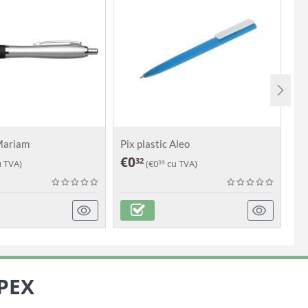
 Mariam
Pix plastic Aleo
Pi
€
0
€
32
 TVA)
(
€
0
cu TVA)
39
PEX