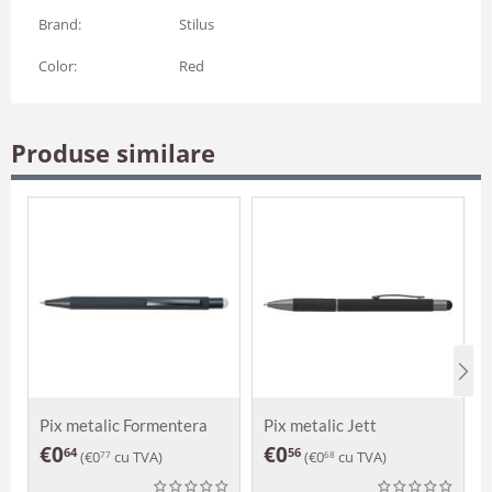
Brand:
Stilus
Color:
Red
Produse similare
Pix metalic Formentera
Pix metalic Jett
€
0
€
0
64
56
(
€
0
cu TVA)
(
€
0
cu TVA)
77
68