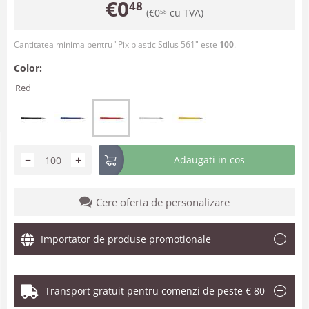
€
0
48
(
€
0
cu TVA)
58
Cantitatea minima pentru "Pix plastic Stilus 561" este
100
.
Color:
Red
−
+
Adaugati in cos
Cere oferta de personalizare
Importator de produse promotionale
Transport gratuit pentru comenzi de peste € 80