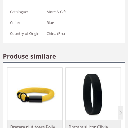
Catalogue:
More & Gift
Color:
Blue
Country of Origin:
China (Prc)
Produse similare
Bratara plutitoare Polly
Bratara silicon Clivia