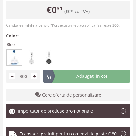
€
0
31
(
€
0
cu TVA)
38
Cantitatea minima pentru "Port ecuson retractabil Larisa" este
300
.
Color:
Blue
−
+
Adaugati in cos
Cere oferta de personalizare
Importator de produse promotionale
Transport gratuit pentru comenzi de peste € 80