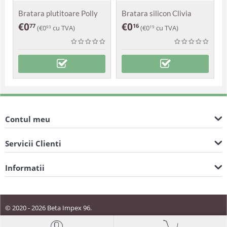
Bratara plutitoare Polly
Bratara silicon Clivia
€
0
€
0
77
16
(
€
0
cu TVA)
(
€
0
cu TVA)
93
19
Contul meu
Servicii Clienti
Informatii
© 2020 - 2026 Beta Impex 96.