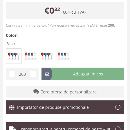
€
0
32
(
€
0
cu TVA)
39
Cantitatea minima pentru "Port ecuson retractabil YEATS" este
200
.
Color:
Black
−
+
Adaugati in cos
Cere oferta de personalizare
Importator de produse promotionale
Transport gratuit pentru comenzi de peste € 80