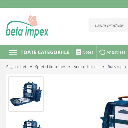
TOATE CATEGORIILE
Notes
Antistress
Pagina start
Sport si timp liber
Accesorii picnic
Rucsac picni