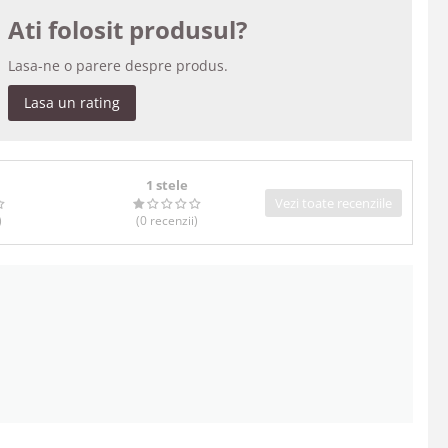
Ati folosit produsul?
Lasa-ne o parere despre produs.
Lasa un rating
1 stele
Vezi toate recenziile
)
(0
recenzii
)