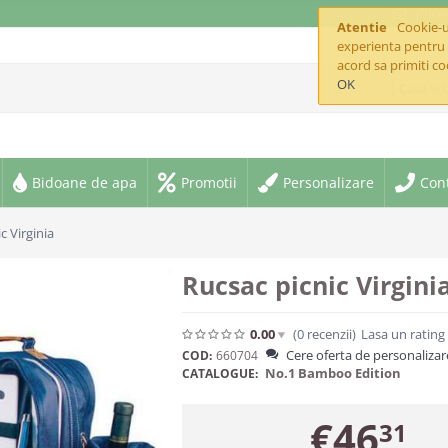
offic
Atentie
Cookie-ur
experienta pentru 
acord sa primiti co
OK
¦ Casa si 
Bidoane de apa
Promotii
Personalizare
Con
c Virginia
Rucsac picnic Virgini
0.00
(0
recenzii
)
Lasa un rating
Cere oferta de personalizar
COD:
660704
No.1 Bamboo Edition
CATALOGUE:
€
46
31