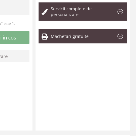
Servicii complete de
personalizare
a" este
1
.
Machetari gratuite
 in cos
zare