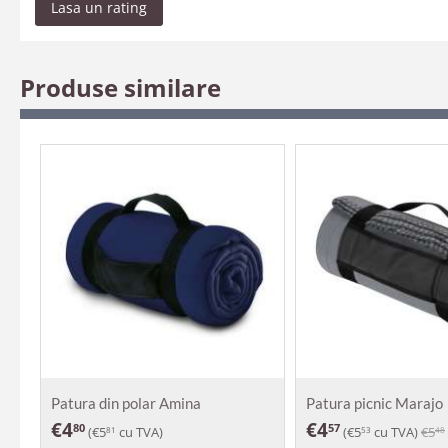
Lasa un rating
Produse similare
Patura din polar Amina
Patura picnic Marajo
€
4
€
4
80
57
(
€
5
cu TVA)
(
€
5
cu TVA)
€
5
81
53
48