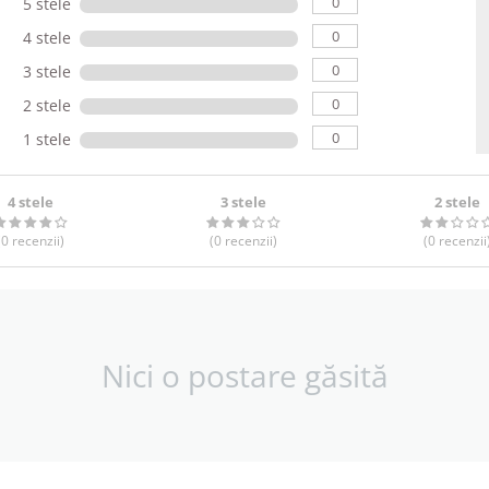
0
5 stele
0
4 stele
0
3 stele
0
2 stele
0
1 stele
4 stele
3 stele
2 stele
(0
recenzii
)
(0
recenzii
)
(0
recenzii
Nici o postare găsită