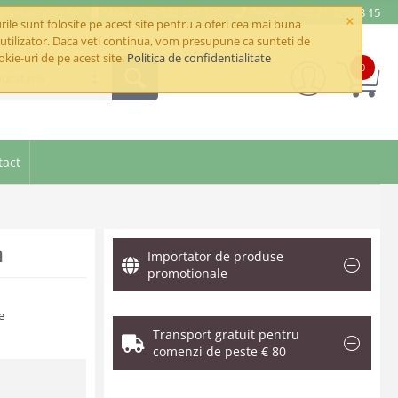
e@betaimpex.ro
Mobil: +40 722 287 335
Telefon: +40 21 320 03 15
×
ile sunt folosite pe acest site pentru a oferi cea mai buna
utilizator. Daca veti continua, vom presupune ca sunteti de
okie-uri de pe acest site.
Politica de confidentialitate
0
bucatarie
tact
a
Importator de produse
promotionale
e
Transport gratuit pentru
comenzi de peste € 80
.