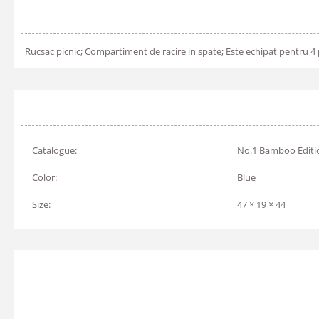
Rucsac picnic; Compartiment de racire in spate; Este echipat pentru 
Catalogue:
No.1 Bamboo Editi
Color:
Blue
Size:
47 × 19 × 44