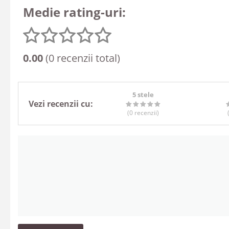
Medie rating-uri:
0.00
(0 recenzii total)
5 stele
Vezi recenzii cu:
(0
recenzii
)