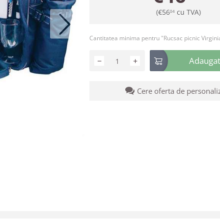
(
€
56
cu TVA)
04
Cantitatea minima pentru "Rucsac picnic Virgini
Adaugati
−
+
Cere oferta de personali