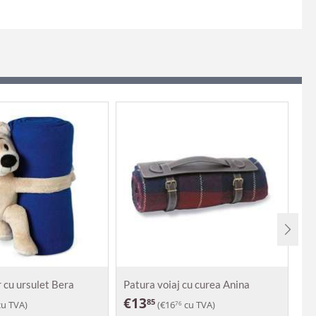
 cu ursulet Bera
Patura voiaj cu curea Anina
Pa
€
13
€
85
u TVA)
(
€
16
cu TVA)
76