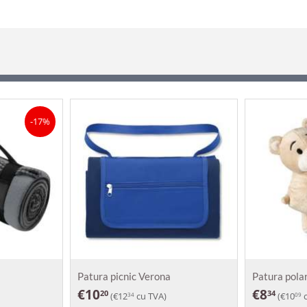
-17%
Patura picnic Verona
Patura polar
€
10
€
8
20
34
(
€
12
cu TVA)
(
€
10
c
34
09