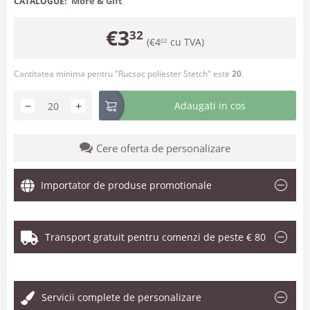
More & Gift
CATALOGUE:
€
3
32
(
€
4
cu TVA)
02
Cantitatea minima pentru "Rucsac poliester Stetch" este
20
.
−
+
Adaugati in cos
Cere oferta de personalizare
Importator de produse promotionale
Transport gratuit pentru comenzi de peste € 80
.
Servicii complete de personalizare