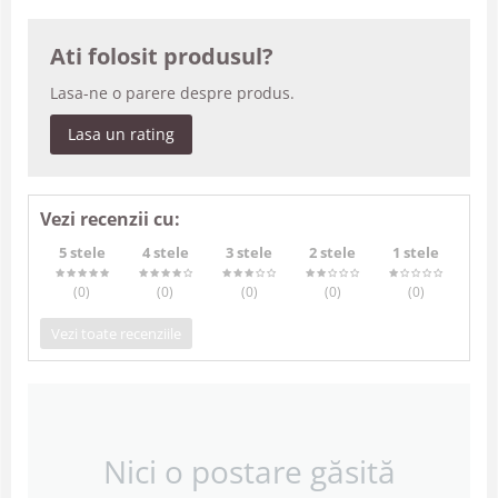
Ati folosit produsul?
Lasa-ne o parere despre produs.
Lasa un rating
Vezi recenzii cu:
5 stele
4 stele
3 stele
2 stele
1 stele
(0
)
(0
)
(0
)
(0
)
(0
)
Vezi toate recenziile
Nici o postare găsită