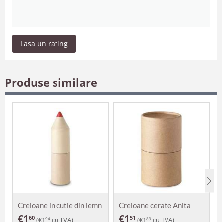
Lasa un rating
Produse similare
Creioane in cutie din lemn
Creioane cerate Anita
Alexia
€
1
€
1
60
51
(
€
1
cu TVA)
(
€
1
cu TVA)
94
83