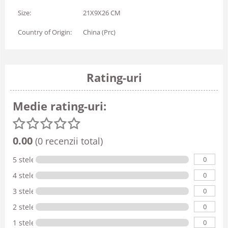
Size:
21X9X26 CM
Country of Origin:
China (Prc)
Rating-uri
Medie rating-uri:
0.00
(0 recenzii total)
0
5 stele
0
4 stele
0
3 stele
0
2 stele
0
1 stele