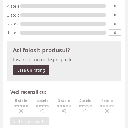
0
4 stele
0
3 stele
0
2 stele
0
1 stele
Ati folosit produsul?
Lasa-ne o parere despre produs.
Lasa un rating
Vezi recenzii cu:
5 stele
4 stele
3 stele
2 stele
1 stele
(0
)
(0
)
(0
)
(0
)
(0
)
Vezi toate recenziile