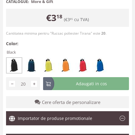
More & Gift
CATALOGUE:
€
3
18
(
€
3
cu TVA)
85
Cantitatea minima pentru "Rucsac poliester Tirana" este
20
.
Color:
Black
−
+
Adaugati in cos
Cere oferta de personalizare
Importator de produse promotionale