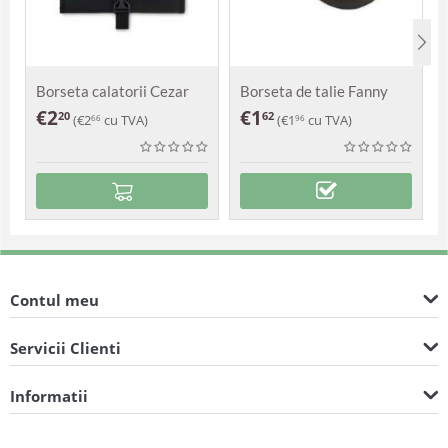
Borseta calatorii Cezar
Borseta de talie Fanny
€
2
€
1
20
62
(
€
2
cu TVA)
(
€
1
cu TVA)
66
96
Contul meu
Servicii Clienti
Informatii