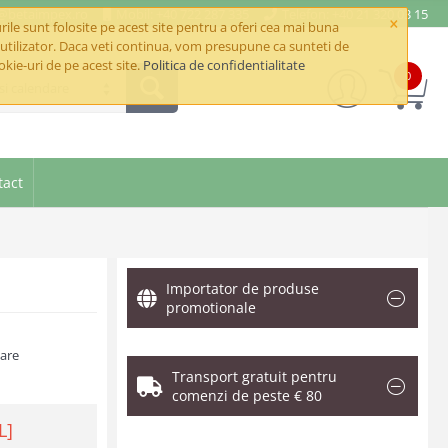
e@betaimpex.ro
Mobil: +40 722 287 335
Telefon: +40 21 320 03 15
×
ile sunt folosite pe acest site pentru a oferi cea mai buna
utilizator. Daca veti continua, vom presupune ca sunteti de
okie-uri de pe acest site.
Politica de confidentialitate
0
si calendare
tact
Importator de produse
promotionale
zare
Transport gratuit pentru
comenzi de peste € 80
L]
.