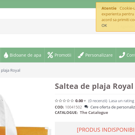
offic
Atentie
Cookie-ur
experienta pentru 
acord sa primiti co
OK
¦ Agende 
Bidoane de apa
Promotii
Personalizare
Con
 plaja Royal
Saltea de plaja Royal
0.00
(0
recenzii
)
Lasa un rating
Cere oferta de personali
COD:
10041502
The Catalogue
CATALOGUE:
[PRODUS INDISPONIBI