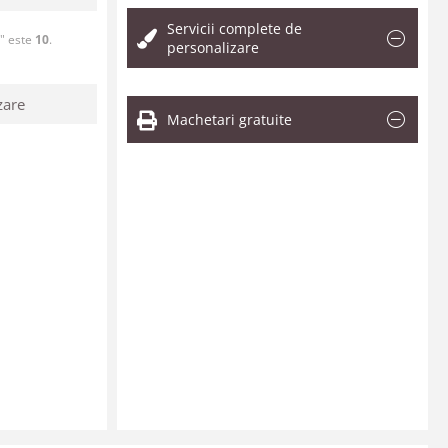
Servicii complete de
l" este
10
.
personalizare
zare
Machetari gratuite