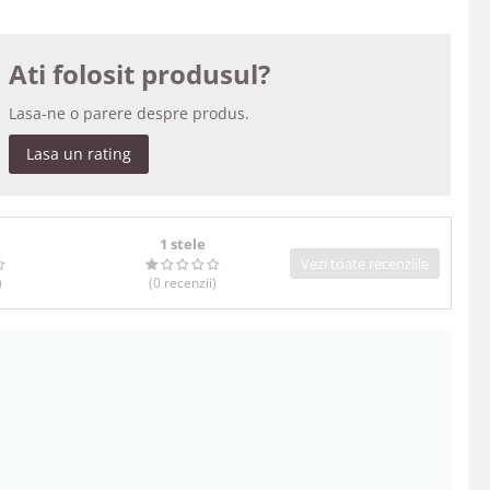
Ati folosit produsul?
Lasa-ne o parere despre produs.
Lasa un rating
1 stele
Vezi toate recenziile
)
(0
recenzii
)