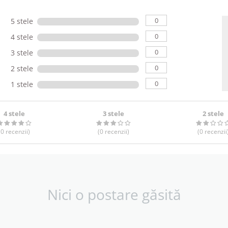
0
5 stele
0
4 stele
0
3 stele
0
2 stele
0
1 stele
4 stele
3 stele
2 stele
(0
recenzii
)
(0
recenzii
)
(0
recenzii
Nici o postare găsită