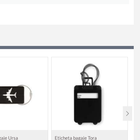
gaje Ursa
Eticheta bagaje Tora
Et