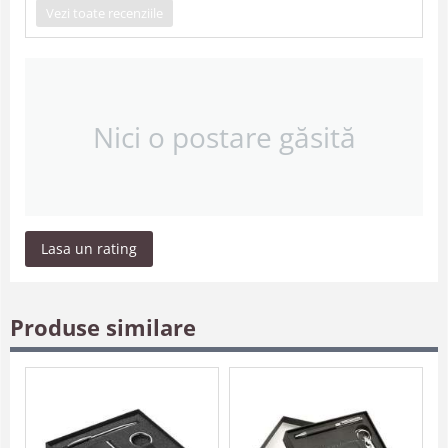
Vezi toate recenziile
Nici o postare găsită
Lasa un rating
Produse similare