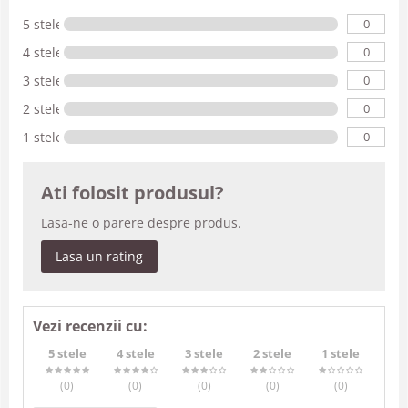
0
5 stele
0
4 stele
0
3 stele
0
2 stele
0
1 stele
Ati folosit produsul?
Lasa-ne o parere despre produs.
Lasa un rating
Vezi recenzii cu:
5 stele
4 stele
3 stele
2 stele
1 stele
(0
)
(0
)
(0
)
(0
)
(0
)