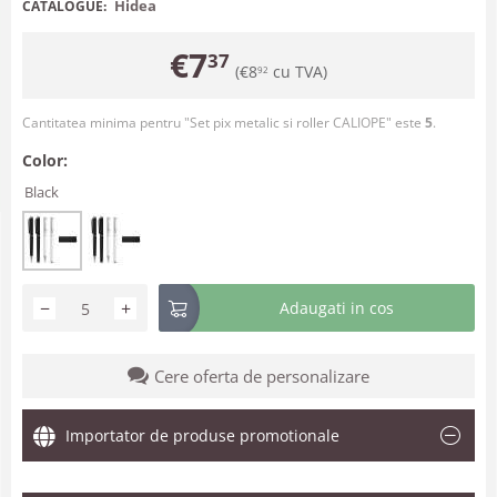
Hidea
CATALOGUE:
€
7
37
(
€
8
cu TVA)
92
Cantitatea minima pentru "Set pix metalic si roller CALIOPE" este
5
.
Color:
Black
−
+
Adaugati in cos
Cere oferta de personalizare
Importator de produse promotionale