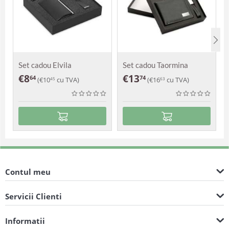
Set cadou Elvila
Set cadou Taormina
€
8
€
13
64
74
(
€
10
cu TVA)
(
€
16
cu TVA)
45
63
Contul meu
Servicii Clienti
Informatii