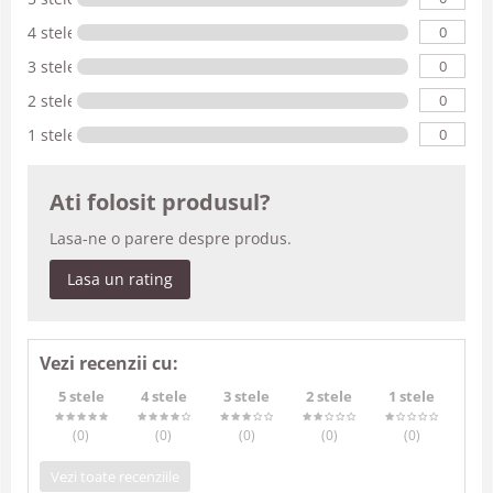
0
4 stele
0
3 stele
0
2 stele
0
1 stele
Ati folosit produsul?
Lasa-ne o parere despre produs.
Lasa un rating
Vezi recenzii cu:
5 stele
4 stele
3 stele
2 stele
1 stele
(0
)
(0
)
(0
)
(0
)
(0
)
Vezi toate recenziile