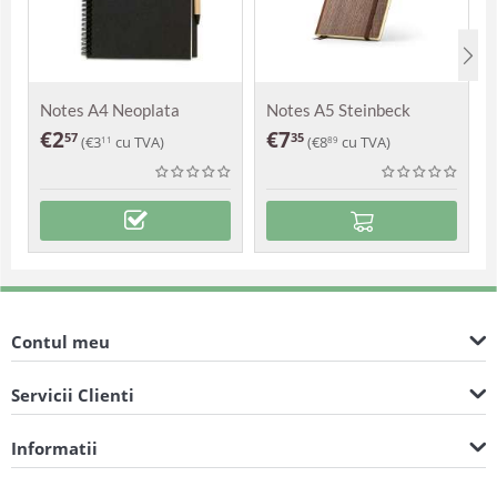
Notes A4 Neoplata
Notes A5 Steinbeck
€
2
€
7
57
35
(
€
3
cu TVA)
(
€
8
cu TVA)
11
89
Contul meu
Servicii Clienti
Informatii