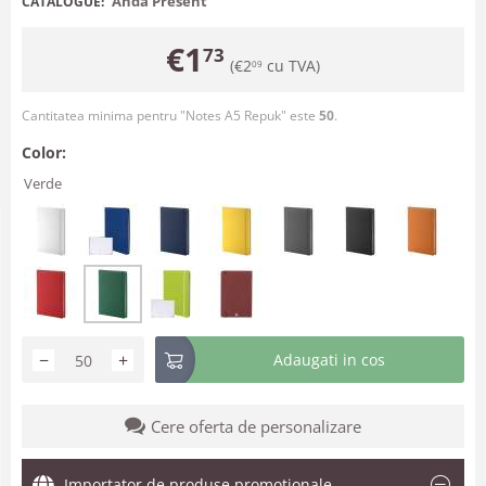
Anda Present
CATALOGUE:
€
1
73
(
€
2
cu TVA)
09
Cantitatea minima pentru "Notes A5 Repuk" este
50
.
Color:
Verde
−
+
Adaugati in cos
Cere oferta de personalizare
Importator de produse promotionale