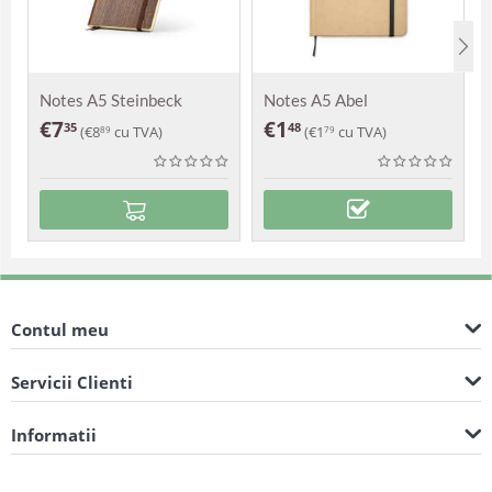
Notes A5 Steinbeck
Notes A5 Abel
€
7
€
1
35
48
(
€
8
cu TVA)
(
€
1
cu TVA)
89
79
Contul meu
Servicii Clienti
Informatii