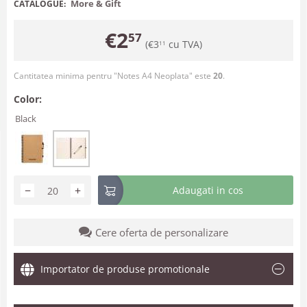
More & Gift
CATALOGUE:
€
2
57
(
€
3
cu TVA)
11
Cantitatea minima pentru "Notes A4 Neoplata" este
20
.
Color:
Black
−
+
Adaugati in cos
Cere oferta de personalizare
Importator de produse promotionale