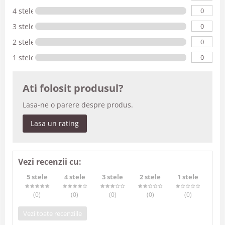
0
4 stele
0
3 stele
0
2 stele
0
1 stele
Ati folosit produsul?
Lasa-ne o parere despre produs.
Lasa un rating
Vezi recenzii cu:
5 stele
4 stele
3 stele
2 stele
1 stele
(0
)
(0
)
(0
)
(0
)
(0
)
Vezi toate recenziile