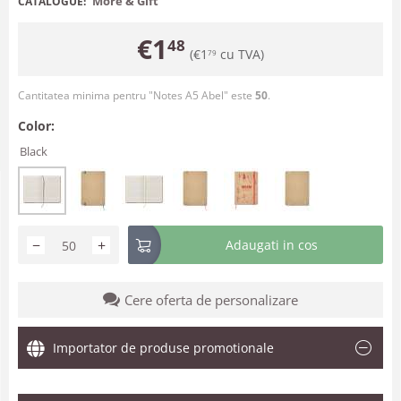
More & Gift
CATALOGUE:
€
1
48
(
€
1
cu TVA)
79
Cantitatea minima pentru "Notes A5 Abel" este
50
.
Color:
Black
−
+
Adaugati in cos
Cere oferta de personalizare
Importator de produse promotionale