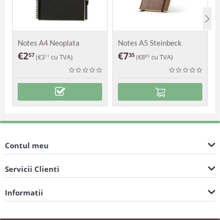
Notes A4 Neoplata
Notes A5 Steinbeck
€
2
€
7
57
35
(
€
3
cu TVA)
(
€
8
cu TVA)
11
89
Contul meu
Servicii Clienti
Informatii