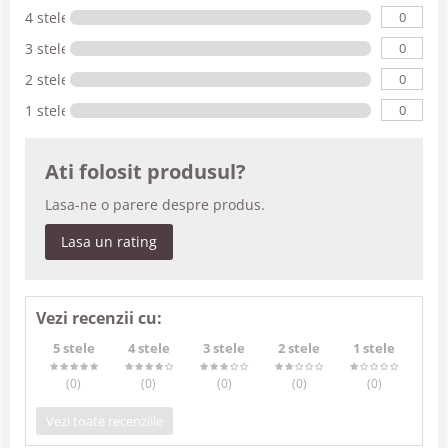
0
4 stele
0
3 stele
0
2 stele
0
1 stele
Ati folosit produsul?
Lasa-ne o parere despre produs.
Lasa un rating
Vezi recenzii cu:
5 stele
4 stele
3 stele
2 stele
1 stele
(0
)
(0
)
(0
)
(0
)
(0
)
Vezi toate recenziile