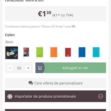
More & Gift
CATALOGUE:
€
1
39
(
€
1
cu TVA)
68
Cantitatea minima pentru "Notes A5 Anita" este
50
.
Color:
Black
−
+
Adaugati in cos
Cere oferta de personalizare
Importator de produse promotionale