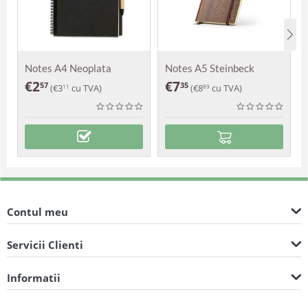
Notes A4 Neoplata
Notes A5 Steinbeck
€
2
€
7
57
35
(
€
3
cu TVA)
(
€
8
cu TVA)
11
89
Contul meu
Servicii Clienti
Informatii