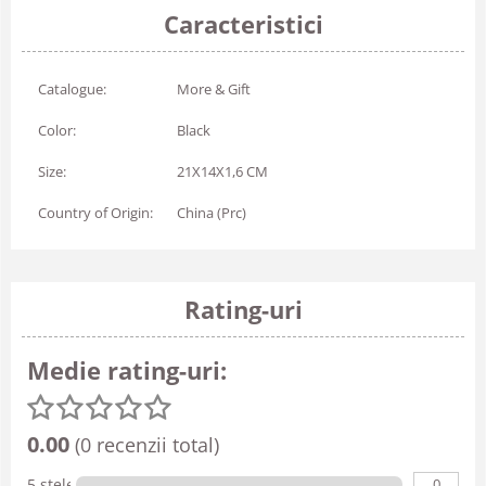
Caracteristici
Catalogue:
More & Gift
Color:
Black
Size:
21X14X1,6 CM
Country of Origin:
China (Prc)
Rating-uri
Medie rating-uri:
0.00
(0 recenzii total)
0
5 stele