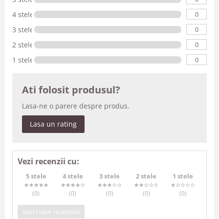
0
4 stele
0
3 stele
0
2 stele
0
1 stele
Ati folosit produsul?
Lasa-ne o parere despre produs.
Lasa un rating
Vezi recenzii cu:
5 stele
4 stele
3 stele
2 stele
1 stele
(0
)
(0
)
(0
)
(0
)
(0
)
Vezi toate recenziile