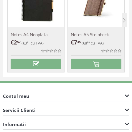
Notes A4 Neoplata
Notes A5 Steinbeck
€
2
€
7
57
35
(
€
3
cu TVA)
(
€
8
cu TVA)
11
89
Contul meu
Servicii Clienti
Informatii