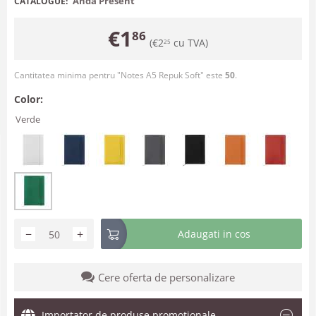
Anda Present
CATALOGUE:
€
1
86
(
€
2
cu TVA)
25
Cantitatea minima pentru "Notes A5 Repuk Soft" este
50
.
Color:
Verde
−
+
Adaugati in cos
Cere oferta de personalizare
Importator de produse promotionale