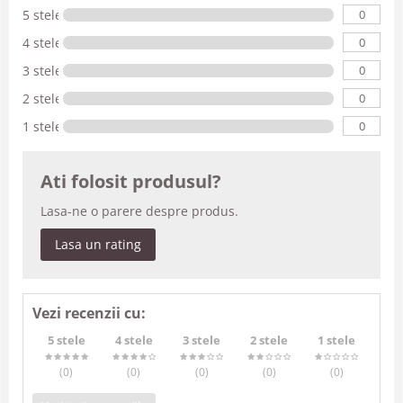
0
5 stele
0
4 stele
0
3 stele
0
2 stele
0
1 stele
Ati folosit produsul?
Lasa-ne o parere despre produs.
Lasa un rating
Vezi recenzii cu:
5 stele
4 stele
3 stele
2 stele
1 stele
(0
)
(0
)
(0
)
(0
)
(0
)