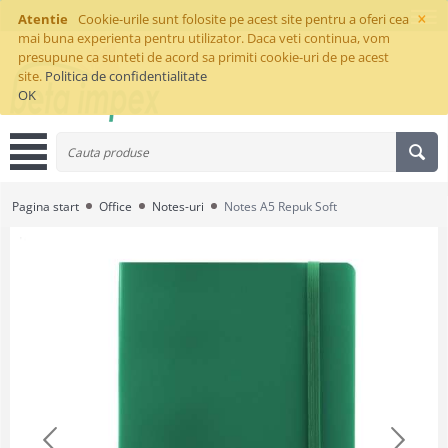
×
Atentie
Cookie-urile sunt folosite pe acest site pentru a oferi cea
mai buna experienta pentru utilizator. Daca veti continua, vom
presupune ca sunteti de acord sa primiti cookie-uri de pe acest
site.
Politica de confidentialitate
OK
Pagina start
Office
Notes-uri
Notes A5 Repuk Soft