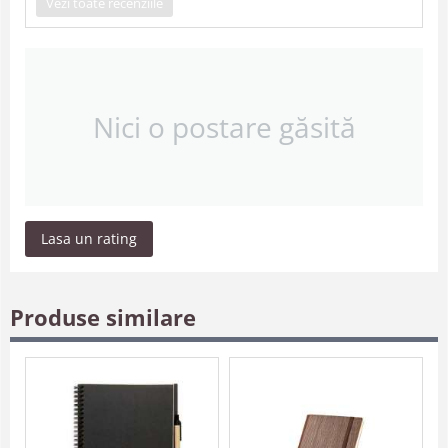
Vezi toate recenziile
Nici o postare găsită
Lasa un rating
Produse similare