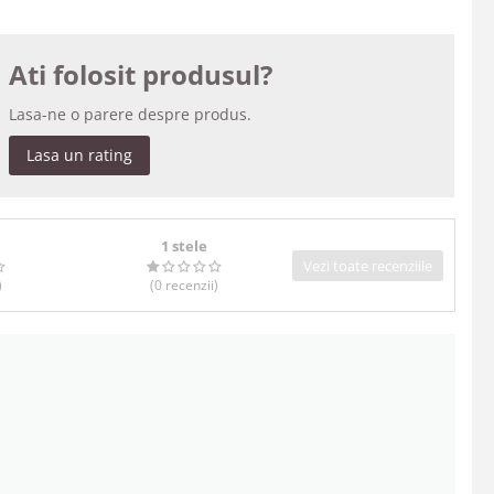
Ati folosit produsul?
Lasa-ne o parere despre produs.
Lasa un rating
1 stele
Vezi toate recenziile
)
(0
recenzii
)