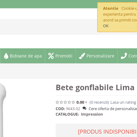
offic
Atentie
Cookie-ur
experienta pentru 
acord sa primiti co
OK
Toate cate
Bidoane de apa
Promotii
Personalizare
Con
Bete gonflabile Lima
0.00
(0
recenzii
)
Lasa un rating
Cere oferta de personaliza
COD:
9643-02
Impression
CATALOGUE:
[PRODUS INDISPONIBI