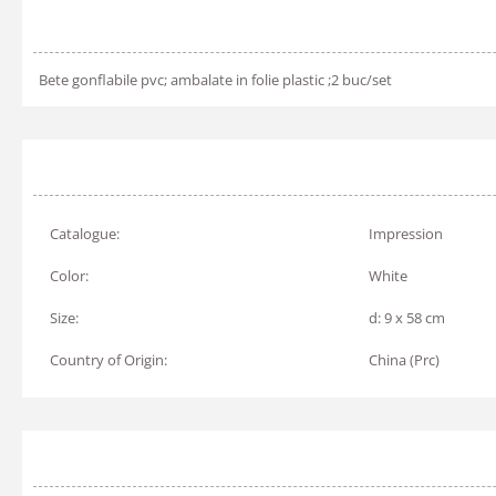
Bete gonflabile pvc; ambalate in folie plastic ;2 buc/set
Catalogue:
Impression
Color:
White
Size:
d: 9 x 58 cm
Country of Origin:
China (Prc)