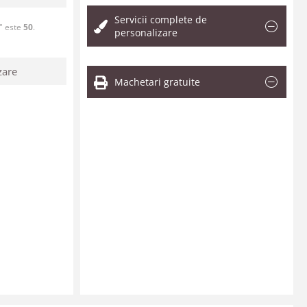
Servicii complete de
" este
50
.
personalizare
zare
Machetari gratuite