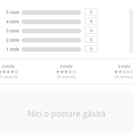
0
5 stele
0
4 stele
0
3 stele
0
2 stele
0
1 stele
4 stele
3 stele
2 stele
(0
recenzii
)
(0
recenzii
)
(0
recenzii
Nici o postare găsită