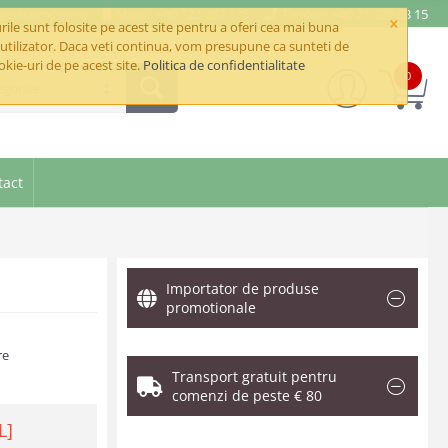
e@betaimpex.ro
Mobil: +40 722 287 335
Telefon: +40 21 320 03 15
×
ile sunt folosite pe acest site pentru a oferi cea mai buna
utilizator. Daca veti continua, vom presupune ca sunteti de
okie-uri de pe acest site.
Politica de confidentialitate
0
goriile
tact
Importator de produse
promotionale
re
Transport gratuit pentru
comenzi de peste € 80
L]
.