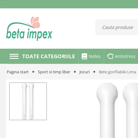
TOATE CATEGORIILE
Notes
Antistress
Pagina start
Sport si timp liber
Jocuri
Bete gonflabile Lima