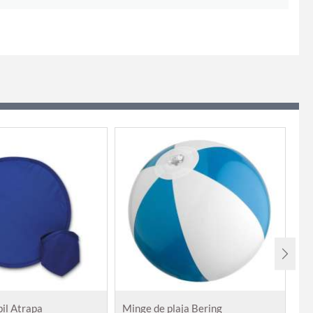
bil Atrapa
Minge de plaja Bering
Mi