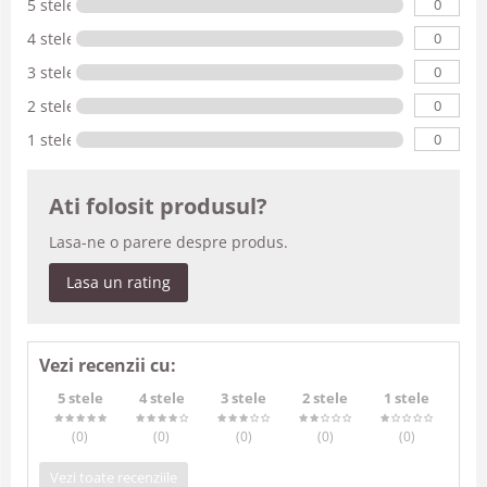
0
5 stele
0
4 stele
0
3 stele
0
2 stele
0
1 stele
Ati folosit produsul?
Lasa-ne o parere despre produs.
Lasa un rating
Vezi recenzii cu:
5 stele
4 stele
3 stele
2 stele
1 stele
(0
)
(0
)
(0
)
(0
)
(0
)
Vezi toate recenziile