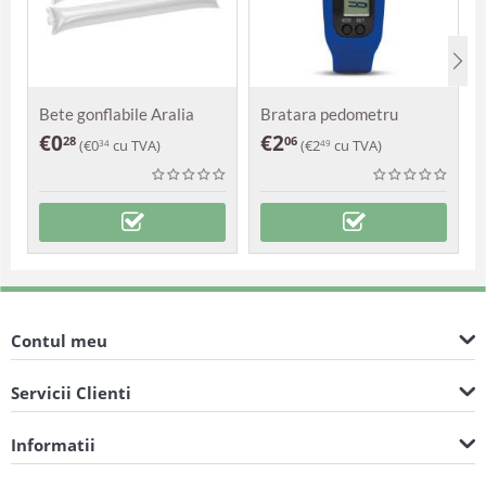
Bete gonflabile Aralia
Bratara pedometru
Damasc
€
0
€
2
28
06
(
€
0
cu TVA)
(
€
2
cu TVA)
34
49
Contul meu
Servicii Clienti
Informatii