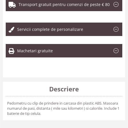
Transport gratuit pentru comenzi de peste € 80
.
Servicii complete de personalizare
Machetari gratuite
Descriere
Pedometru cu clip de prindere in carcasa din plastic ABS. Masoara
numarul de pasi, distanta ( mile sau kilometri ) si caloriile. Include 1
baterie de tip celula.