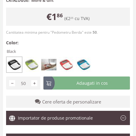
More & Gift
CATALOGUE:
€
1
86
(
€
2
cu TVA)
25
Cantitatea minima pentru "Pedometru Berda" este
50
.
Color:
Black
−
+
Adaugati in cos
Cere oferta de personalizare
Importator de produse promotionale