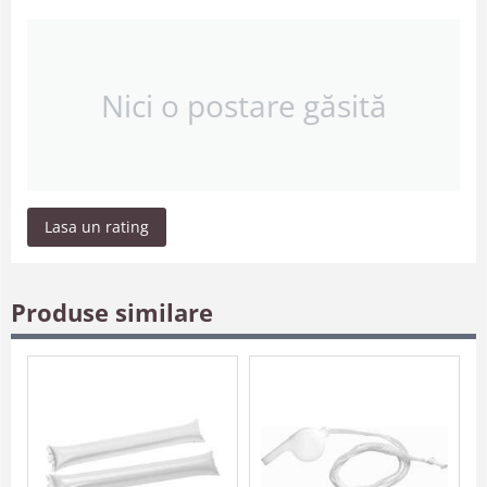
Nici o postare găsită
Lasa un rating
Produse similare