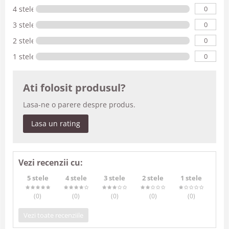
0
4 stele
0
3 stele
0
2 stele
0
1 stele
Ati folosit produsul?
Lasa-ne o parere despre produs.
Lasa un rating
Vezi recenzii cu:
5 stele
4 stele
3 stele
2 stele
1 stele
(0
)
(0
)
(0
)
(0
)
(0
)
Vezi toate recenziile