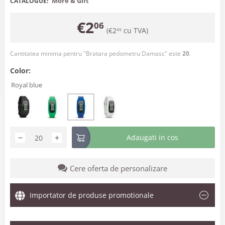
More & Gift
CATALOGUE:
€
2
06
(
€
2
cu TVA)
49
Cantitatea minima pentru "Bratara pedometru Damasc" este
20
.
Color:
Royal blue
−
+
Adaugati in cos
Cere oferta de personalizare
Importator de produse promotionale