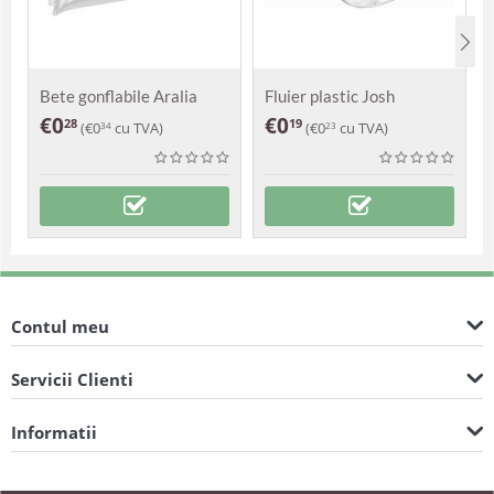
Bete gonflabile Aralia
Fluier plastic Josh
€
0
€
0
28
19
(
€
0
cu TVA)
(
€
0
cu TVA)
34
23
Contul meu
Servicii Clienti
Informatii