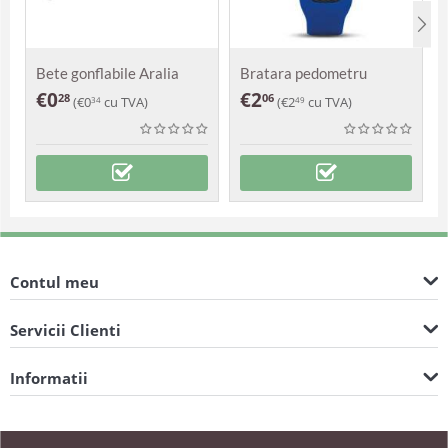
Bete gonflabile Aralia
Bratara pedometru
Damasc
€
0
€
2
28
06
(
€
0
cu TVA)
(
€
2
cu TVA)
34
49
Contul meu
Servicii Clienti
Informatii