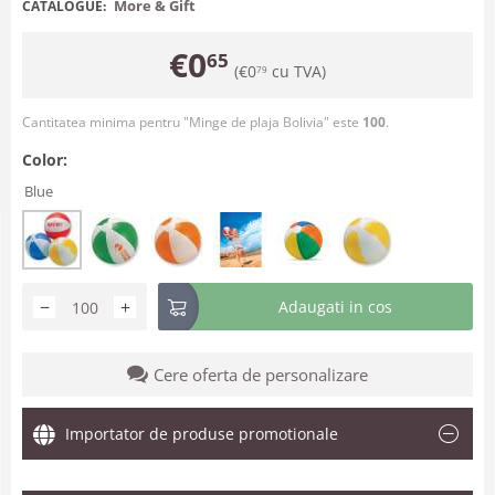
More & Gift
CATALOGUE:
€
0
65
(
€
0
cu TVA)
79
Cantitatea minima pentru "Minge de plaja Bolivia" este
100
.
Color:
Blue
−
+
Adaugati in cos
Cere oferta de personalizare
Importator de produse promotionale