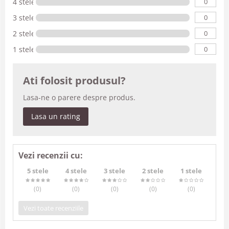
0
4 stele
0
3 stele
0
2 stele
0
1 stele
Ati folosit produsul?
Lasa-ne o parere despre produs.
Lasa un rating
Vezi recenzii cu:
5 stele
4 stele
3 stele
2 stele
1 stele
(0
)
(0
)
(0
)
(0
)
(0
)
Vezi toate recenziile