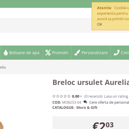
offic
Atentie
Cookie-ur
experienta pentru 
acord sa primiti co
OK
Toate cate
Bidoane de apa
Promotii
Personalizare
Con
elia
Breloc ursulet Aureli
0.00
(0
recenzii
)
Lasa un rating
Cere oferta de personal
COD:
MO8253-04
More & Gift
CATALOGUE:
€
2
03