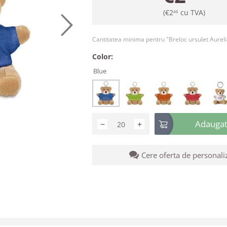
(
€
2
cu TVA)
46
Cantitatea minima pentru "Breloc ursulet Aurel
Color:
Blue
Adaugati
−
+
Cere oferta de personali