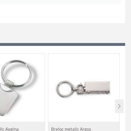
lic Aegina
Breloc metalic Argos
Br