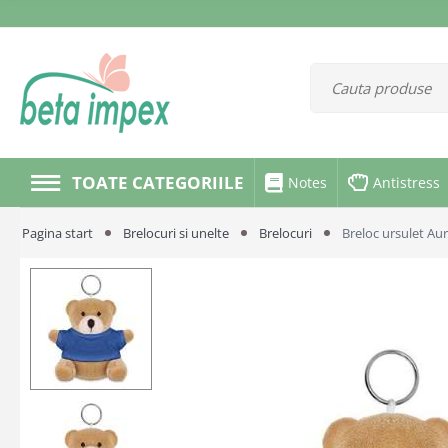
TOATE CATEGORIILE
Notes
Antistress
Pagina start
Brelocuri si unelte
Brelocuri
Breloc ursulet Aur