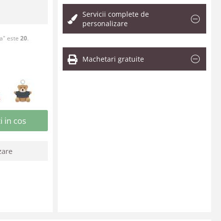
Servicii complete de
personalizare
ia" este
20
.
Machetari gratuite
 in cos
zare