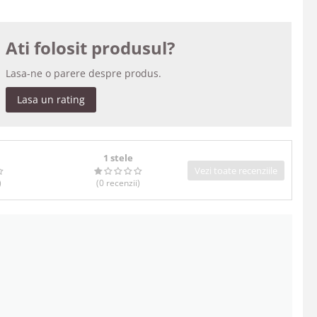
Ati folosit produsul?
Lasa-ne o parere despre produs.
Lasa un rating
1 stele
Vezi toate recenziile
)
(0
recenzii
)