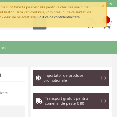
e@betaimpex.ro
Mobil: +40 722 287 335
Telefon: +40 21 320 03 15
×
ile sunt folosite pe acest site pentru a oferi cea mai buna
utilizator. Daca veti continua, vom presupune ca sunteti de
okie-uri de pe acest site.
Politica de confidentialitate
0
goriile
tact
a
Importator de produse
promotionale
izare
Transport gratuit pentru
comenzi de peste € 80
.