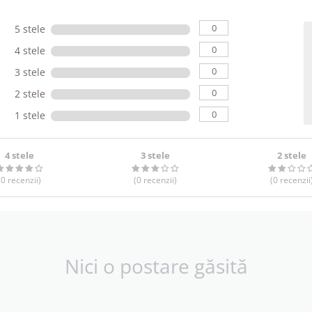
0
5 stele
0
4 stele
0
3 stele
0
2 stele
0
1 stele
4 stele
3 stele
2 stele
(0
recenzii
)
(0
recenzii
)
(0
recenzii
Nici o postare găsită