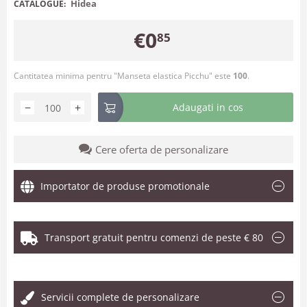
Hidea
CATALOGUE:
€
0
85
Cantitatea minima pentru "Manseta elastica Picchu" este
100
.
−
+
Adaugati in cos
Cere oferta de personalizare
Importator de produse promotionale
Transport gratuit pentru comenzi de peste € 80
.
Servicii complete de personalizare