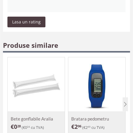
Lasa un rating
Produse similare
Bete gonflabile Aralia
Bratara pedometru
Damasc
€
0
€
2
28
06
(
€
0
cu TVA)
(
€
2
cu TVA)
34
49