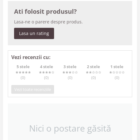
Ati folosit produsul?
Lasa-ne o parere despre produs.
Lasa un rating
Vezi recenzii cu:
5 stele
4 stele
3 stele
2 stele
1 stele
(0
)
(0
)
(0
)
(0
)
(0
)
Vezi toate recenziile
Nici o postare găsită