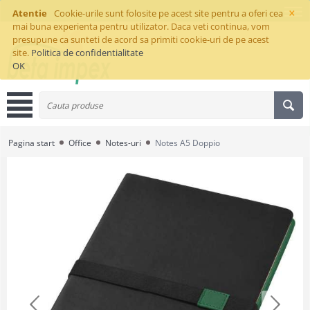
×
Atentie
Cookie-urile sunt folosite pe acest site pentru a oferi cea
mai buna experienta pentru utilizator. Daca veti continua, vom
presupune ca sunteti de acord sa primiti cookie-uri de pe acest
site.
Politica de confidentialitate
OK
Pagina start
Office
Notes-uri
Notes A5 Doppio