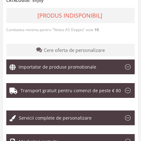
Enjoy
CATALOGUE:
[PRODUS INDISPONIBIL]
Cantitatea minima pentru "Notes A5 Doppio" este
10
.
Cere oferta de personalizare
Importator de produse promotionale
Transport gratuit pentru comenzi de peste € 80
.
Servicii complete de personalizare