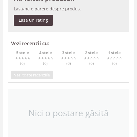
Lasa-ne o parere despre produs.
Lasa un rating
Vezi recenzii cu:
5 stele
4 stele
3 stele
2 stele
1 stele
(0
)
(0
)
(0
)
(0
)
(0
)
Vezi toate recenziile
Nici o postare găsită