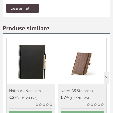
Lasa un rating
Produse similare
Notes A4 Neoplata
Notes A5 Steinbeck
€
2
€
7
57
35
(
€
3
cu TVA)
(
€
8
cu TVA)
11
89