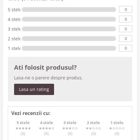
0
5 stele
0
4 stele
0
3 stele
0
2 stele
0
1 stele
Ati folosit produsul?
Lasa-ne o parere despre produs.
Lasa un rating
Vezi recenzii cu:
5 stele
4 stele
3 stele
2 stele
1 stele
(0
)
(0
)
(0
)
(0
)
(0
)