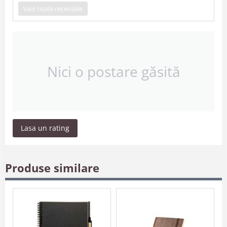
Vezi toate recenziile
Nici o postare găsită
Lasa un rating
Produse similare