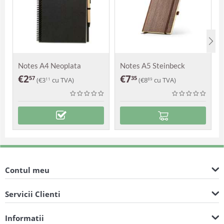
Notes A4 Neoplata
Notes A5 Steinbeck
€
2
€
7
57
35
(
€
3
cu TVA)
(
€
8
cu TVA)
11
89
Contul meu
Servicii Clienti
Informatii