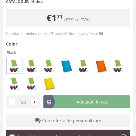
Hidea
CATALOGUE:
€
1
71
(
€
2
cu TVA)
07
Cantitatea minima pentru "Notes A5 Hemingway" este
50
.
Color:
Black
−
+
Adaugati in cos
Cere oferta de personalizare