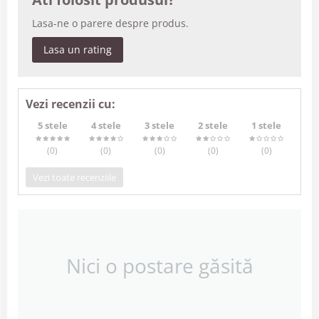
Lasa-ne o parere despre produs.
Lasa un rating
Vezi recenzii cu:
5 stele
4 stele
3 stele
2 stele
1 stele
(0
)
(0
)
(0
)
(0
)
(0
)
Vezi toate recenziile
Nici o postare găsită