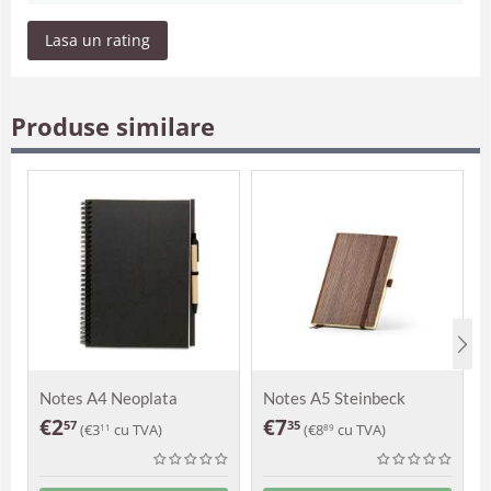
Lasa un rating
Produse similare
Notes A4 Neoplata
Notes A5 Steinbeck
€
2
€
7
57
35
(
€
3
cu TVA)
(
€
8
cu TVA)
11
89