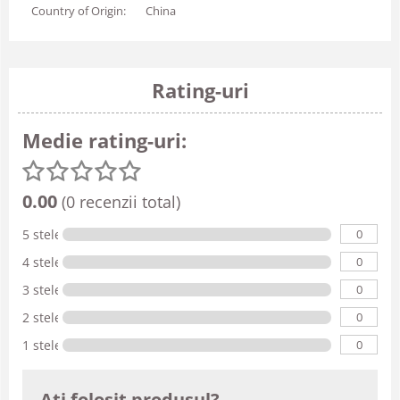
Country of Origin:
China
Rating-uri
Medie rating-uri:
0.00
(0 recenzii total)
0
5 stele
0
4 stele
0
3 stele
0
2 stele
0
1 stele
Ati folosit produsul?