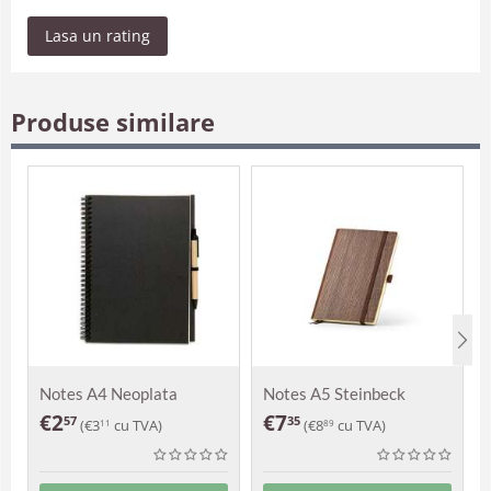
Lasa un rating
Produse similare
Notes A4 Neoplata
Notes A5 Steinbeck
€
2
€
7
57
35
(
€
3
cu TVA)
(
€
8
cu TVA)
11
89