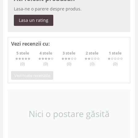
Lasa-ne o parere despre produs.
Lasa un rating
Vezi recenzii cu:
5 stele
4 stele
3 stele
2 stele
1 stele
(0
)
(0
)
(0
)
(0
)
(0
)
Vezi toate recenziile
Nici o postare găsită