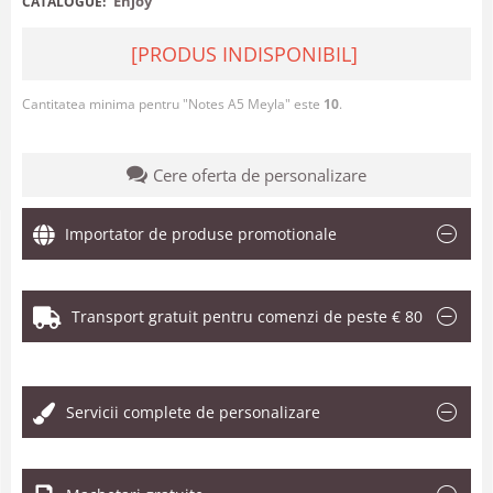
Enjoy
CATALOGUE:
[PRODUS INDISPONIBIL]
Cantitatea minima pentru "Notes A5 Meyla" este
10
.
Cere oferta de personalizare
Importator de produse promotionale
Transport gratuit pentru comenzi de peste € 80
.
Servicii complete de personalizare