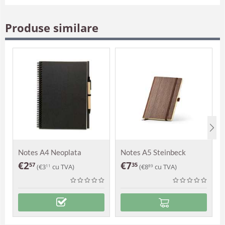
Produse similare
Notes A4 Neoplata
Notes A5 Steinbeck
€
2
€
7
57
35
(
€
3
cu TVA)
(
€
8
cu TVA)
11
89