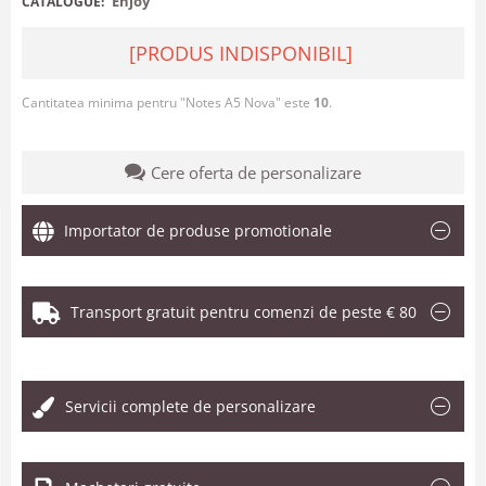
Enjoy
CATALOGUE:
[PRODUS INDISPONIBIL]
Cantitatea minima pentru "Notes A5 Nova" este
10
.
Cere oferta de personalizare
Importator de produse promotionale
Transport gratuit pentru comenzi de peste € 80
.
Servicii complete de personalizare