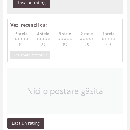
Lasa un rating
Vezi recenzii cu:
5 stele
4 stele
3 stele
2 stele
1 stele
(0
)
(0
)
(0
)
(0
)
(0
)
Vezi toate recenziile
Nici o postare găsită
Lasa un rating