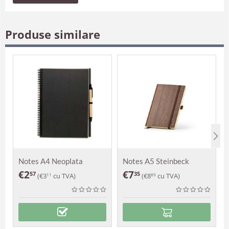
Produse similare
Notes A4 Neoplata
Notes A5 Steinbeck
€
2
€
7
57
35
(
€
3
cu TVA)
(
€
8
cu TVA)
11
89