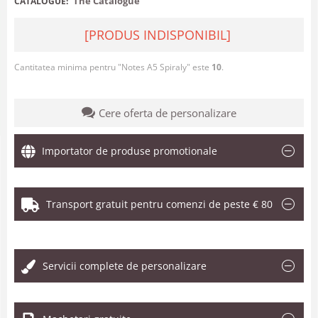
The Catalogue
CATALOGUE:
[PRODUS INDISPONIBIL]
Cantitatea minima pentru "Notes A5 Spiraly" este
10
.
Cere oferta de personalizare
Importator de produse promotionale
Transport gratuit pentru comenzi de peste € 80
.
Servicii complete de personalizare