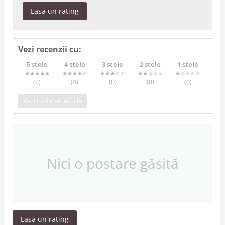
Lasa un rating
Vezi recenzii cu:
5 stele
4 stele
3 stele
2 stele
1 stele
(0
)
(0
)
(0
)
(0
)
(0
)
Vezi toate recenziile
Nici o postare găsită
Lasa un rating