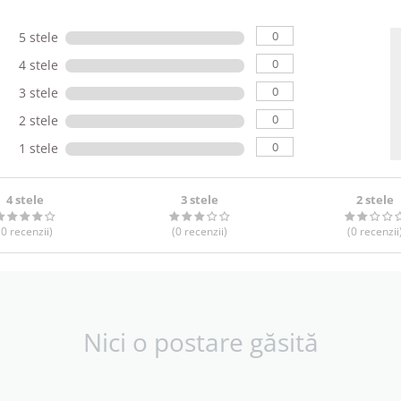
0
5 stele
0
4 stele
0
3 stele
0
2 stele
0
1 stele
4 stele
3 stele
2 stele
(0
recenzii
)
(0
recenzii
)
(0
recenzii
Nici o postare găsită