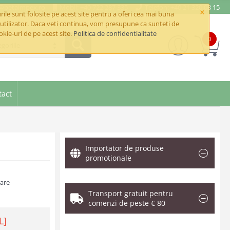
e@betaimpex.ro
Mobil: +40 722 287 335
Telefon: +40 21 320 03 15
×
ile sunt folosite pe acest site pentru a oferi cea mai buna
utilizator. Daca veti continua, vom presupune ca sunteti de
okie-uri de pe acest site.
Politica de confidentialitate
0
goriile
tact
Importator de produse
promotionale
zare
Transport gratuit pentru
comenzi de peste € 80
L]
.