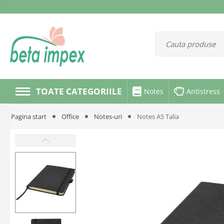
TOATE CATEGORIILE
Notes
Antistress
Pagina start
Office
Notes-uri
Notes A5 Talia