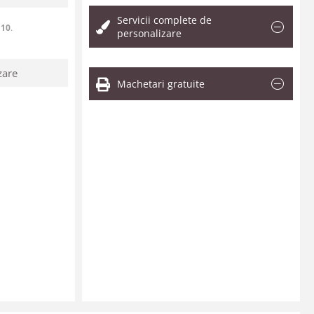
Servicii complete de
e
10
.
personalizare
zare
Machetari gratuite