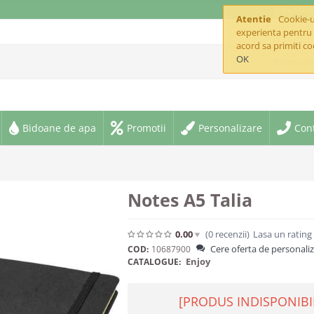
offic
Atentie
Cookie-ur
experienta pentru 
acord sa primiti co
OK
Toate cate
Bidoane de apa
Promotii
Personalizare
Con
Notes A5 Talia
0.00
(0
recenzii
)
Lasa un rating
Cere oferta de personali
COD:
10687900
Enjoy
CATALOGUE:
[PRODUS INDISPONIBI