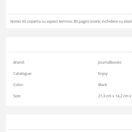
Notes A5 coperta cu aspect lemnos; 80 pagini ivoire; inchidere cu elastic
Brand:
Journalbooks
Catalogue:
Enjoy
Color:
Black
Size:
21,3 cm x 14,2 cm x