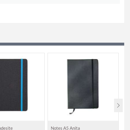
ndesite
Notes A5 Anita
No