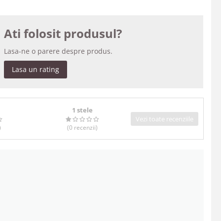
Ati folosit produsul?
Lasa-ne o parere despre produs.
Lasa un rating
1 stele
Vezi toate recenziile
)
(0
recenzii
)