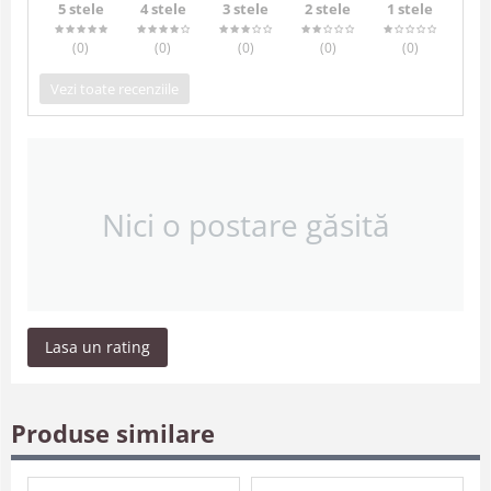
5 stele
4 stele
3 stele
2 stele
1 stele
(0
)
(0
)
(0
)
(0
)
(0
)
Vezi toate recenziile
Nici o postare găsită
Lasa un rating
Produse similare