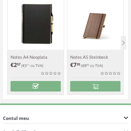
Notes A4 Neoplata
Notes A5 Steinbeck
€
2
€
7
57
35
(
€
3
cu TVA)
(
€
8
cu TVA)
11
89
Contul meu