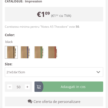
Impression
CATALOGUE:
€
1
09
(
€
1
cu TVA)
32
Cantitatea minima pentru "Notes A5 Theodore" este
50
.
Color:
black
Size:
21x0.6x15cm
−
+
Adaugati in cos
Cere oferta de personalizare