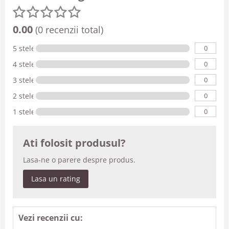
0.00
(0 recenzii total)
0
5 stele
0
4 stele
0
3 stele
0
2 stele
0
1 stele
Ati folosit produsul?
Lasa-ne o parere despre produs.
Lasa un rating
Vezi recenzii cu: