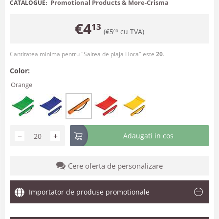
Promotional Products & More-Crisma
CATALOGUE:
€
4
13
(
€
5
cu TVA)
00
Cantitatea minima pentru "Saltea de plaja Hora" este
20
.
Color:
Orange
−
+
Adaugati in cos
Cere oferta de personalizare
Importator de produse promotionale