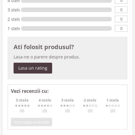
0
4 stele
0
3 stele
0
2 stele
0
1 stele
Ati folosit produsul?
Lasa-ne o parere despre produs.
Lasa un rating
Vezi recenzii cu:
5 stele
4 stele
3 stele
2 stele
1 stele
(0
)
(0
)
(0
)
(0
)
(0
)
Vezi toate recenziile