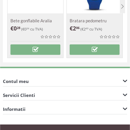
Bete gonflabile Aralia
Bratara pedometru
Damasc
€
0
€
2
28
06
(
€
0
cu TVA)
(
€
2
cu TVA)
34
49
Contul meu
Servicii Clienti
Informatii