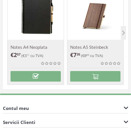
Notes A4 Neoplata
Notes A5 Steinbeck
€
2
€
7
57
35
(
€
3
cu TVA)
(
€
8
cu TVA)
11
89
Contul meu
Servicii Clienti