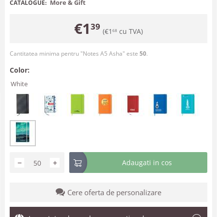
More & Gift
CATALOGUE:
€
1
39
(
€
1
cu TVA)
68
Cantitatea minima pentru "Notes A5 Asha" este
50
.
Color:
White
−
+
Adaugati in cos
Cere oferta de personalizare