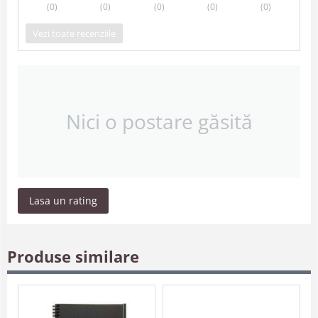
(0
)
(0
)
(0
)
(0
)
(0
)
Vezi toate recenziile
Nici o postare găsită
Lasa un rating
Produse similare