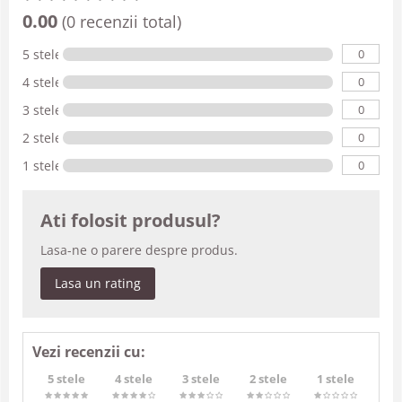
0.00
(0 recenzii total)
0
5 stele
0
4 stele
0
3 stele
0
2 stele
0
1 stele
Ati folosit produsul?
Lasa-ne o parere despre produs.
Lasa un rating
Vezi recenzii cu:
5 stele
4 stele
3 stele
2 stele
1 stele