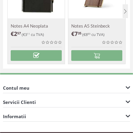
Notes A4 Neoplata
Notes A5 Steinbeck
€
2
€
7
57
35
(
€
3
cu TVA)
(
€
8
cu TVA)
11
89
Contul meu
Servicii Clienti
Informatii