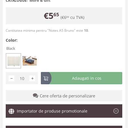
More & Gift
CATALOGUE:
€
5
65
(
€
6
cu TVA)
84
Cantitatea minima pentru "Notes A5 Bruno" este
10
.
Color:
Black
−
+
Adaugati in cos
Cere oferta de personalizare
Importator de produse promotionale