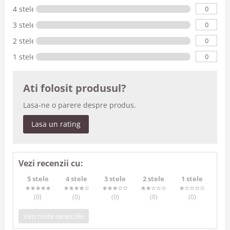
0
4 stele
0
3 stele
0
2 stele
0
1 stele
Ati folosit produsul?
Lasa-ne o parere despre produs.
Lasa un rating
Vezi recenzii cu:
5 stele
4 stele
3 stele
2 stele
1 stele
(0
)
(0
)
(0
)
(0
)
(0
)
Vezi toate recenziile