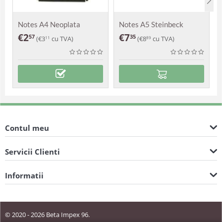
Notes A4 Neoplata
Notes A5 Steinbeck
€
2
€
7
57
35
(
€
3
cu TVA)
(
€
8
cu TVA)
11
89
Contul meu
Servicii Clienti
Informatii
© 2020 - 2026 Beta Impex 96.