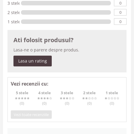
0
3 stele
0
2 stele
0
1 stele
Ati folosit produsul?
Lasa-ne o parere despre produs.
Lasa un rating
Vezi recenzii cu:
5 stele
4 stele
3 stele
2 stele
1 stele
(0
)
(0
)
(0
)
(0
)
(0
)
Vezi toate recenziile