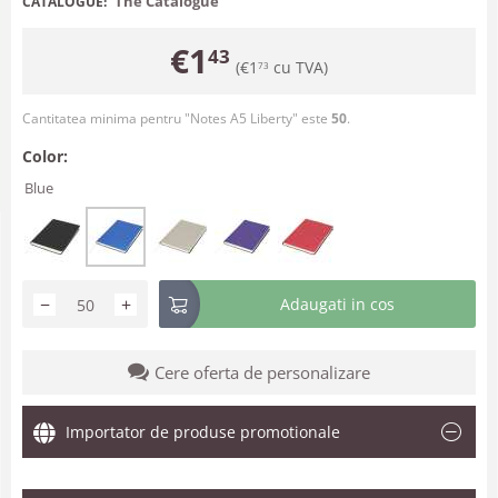
The Catalogue
CATALOGUE:
€
1
43
(
€
1
cu TVA)
73
Cantitatea minima pentru "Notes A5 Liberty" este
50
.
Color:
Blue
−
+
Adaugati in cos
Cere oferta de personalizare
Importator de produse promotionale