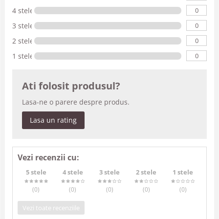
0
4 stele
0
3 stele
0
2 stele
0
1 stele
Ati folosit produsul?
Lasa-ne o parere despre produs.
Lasa un rating
Vezi recenzii cu:
5 stele
4 stele
3 stele
2 stele
1 stele
(0
)
(0
)
(0
)
(0
)
(0
)
Vezi toate recenziile