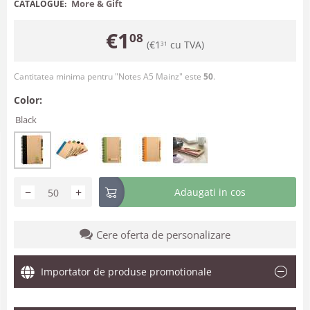
More & Gift
CATALOGUE:
€
1
08
(
€
1
cu TVA)
31
Cantitatea minima pentru "Notes A5 Mainz" este
50
.
Color:
Black
−
+
Adaugati in cos
Cere oferta de personalizare
Importator de produse promotionale