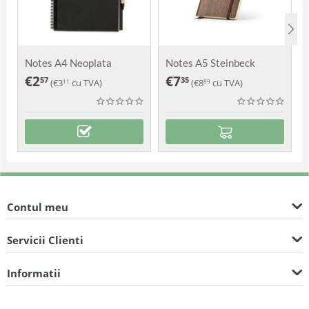
Notes A4 Neoplata
Notes A5 Steinbeck
€
2
€
7
57
35
(
€
3
cu TVA)
(
€
8
cu TVA)
11
89
Contul meu
Servicii Clienti
Informatii