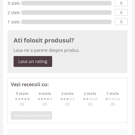
0
3 stele
0
2 stele
0
1 stele
Ati folosit produsul?
Lasa-ne o parere despre produs.
Lasa un rating
Vezi recenzii cu:
5 stele
4 stele
3 stele
2 stele
1 stele
(0
)
(0
)
(0
)
(0
)
(0
)
Vezi toate recenziile