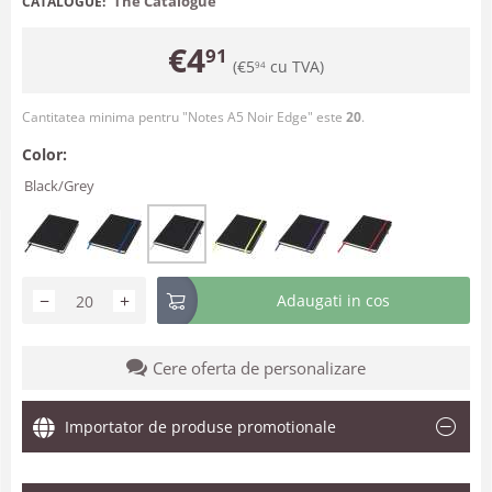
The Catalogue
CATALOGUE:
€
4
91
(
€
5
cu TVA)
94
Cantitatea minima pentru "Notes A5 Noir Edge" este
20
.
Color:
Black/Grey
−
+
Adaugati in cos
Cere oferta de personalizare
Importator de produse promotionale