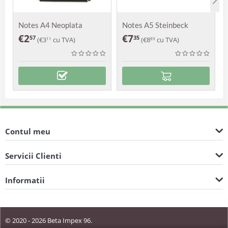
Notes A4 Neoplata
Notes A5 Steinbeck
€
2
€
7
57
35
(
€
3
cu TVA)
(
€
8
cu TVA)
11
89
Contul meu
Servicii Clienti
Informatii
© 2020 - 2026 Beta Impex 96.