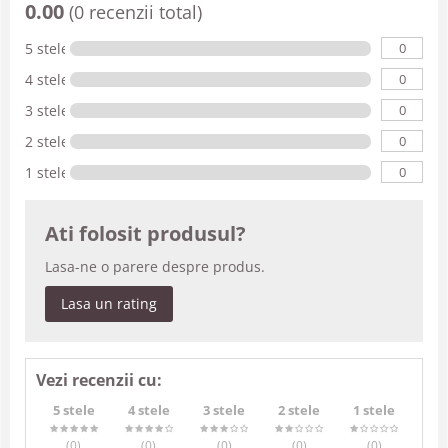
0.00
(0 recenzii total)
0
5 stele
0
4 stele
0
3 stele
0
2 stele
0
1 stele
Ati folosit produsul?
Lasa-ne o parere despre produs.
Lasa un rating
Vezi recenzii cu:
5 stele
4 stele
3 stele
2 stele
1 stele
(0
)
(0
)
(0
)
(0
)
(0
)