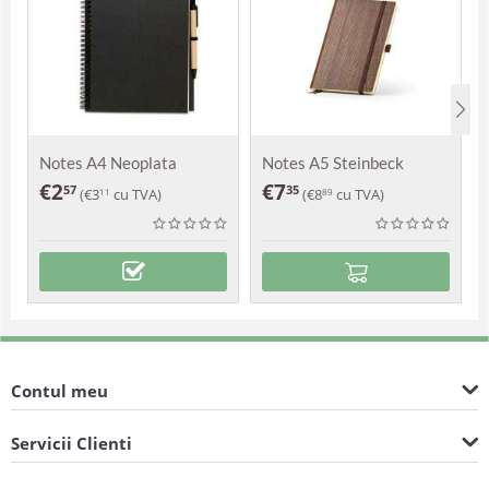
Notes A4 Neoplata
Notes A5 Steinbeck
€
2
€
7
57
35
(
€
3
cu TVA)
(
€
8
cu TVA)
11
89
Contul meu
Servicii Clienti