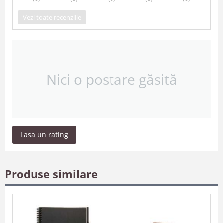
Vezi toate recenziile
Nici o postare găsită
Lasa un rating
Produse similare