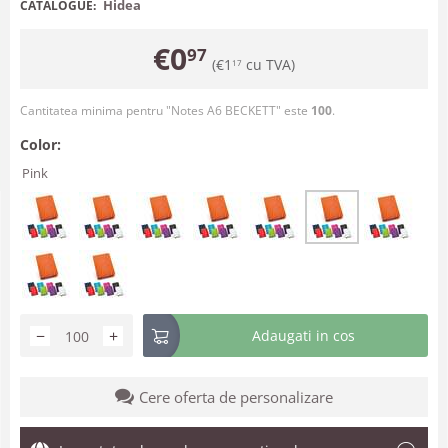
Hidea
CATALOGUE:
€
0
97
(
€
1
cu TVA)
17
Cantitatea minima pentru "Notes A6 BECKETT" este
100
.
Color:
Pink
−
+
Adaugati in cos
Cere oferta de personalizare