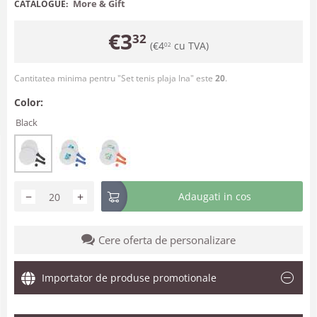
More & Gift
CATALOGUE:
€
3
32
(
€
4
cu TVA)
02
Cantitatea minima pentru "Set tenis plaja Ina" este
20
.
Color:
Black
−
+
Adaugati in cos
Cere oferta de personalizare
Importator de produse promotionale