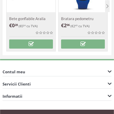
Bete gonflabile Aralia
Bratara pedometru
Damasc
€
0
€
2
28
06
(
€
0
cu TVA)
(
€
2
cu TVA)
34
49
Contul meu
Servicii Clienti
Informatii