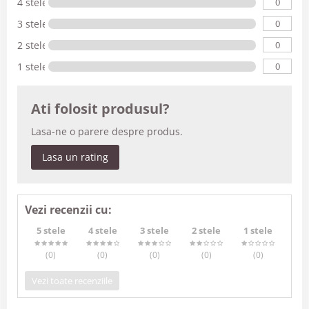
0
4 stele
0
3 stele
0
2 stele
0
1 stele
Ati folosit produsul?
Lasa-ne o parere despre produs.
Lasa un rating
Vezi recenzii cu:
5 stele
4 stele
3 stele
2 stele
1 stele
(0
)
(0
)
(0
)
(0
)
(0
)
Vezi toate recenziile