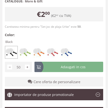
More & Gift
CATALOGUE:
€
2
00
(
€
2
cu TVA)
42
Cantitatea minima pentru "Set joc de plaja Urbe" este
50
.
Color:
Black
−
+
Adaugati in cos
Cere oferta de personalizare
Importator de produse promotionale