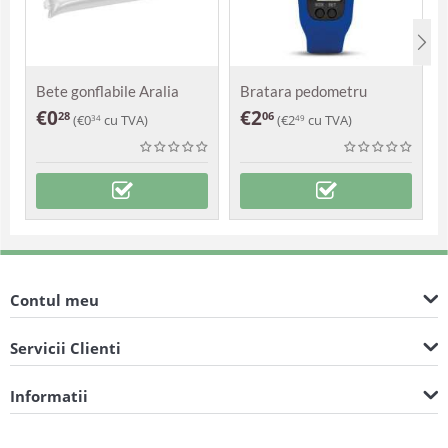
Bete gonflabile Aralia
Bratara pedometru
Damasc
€
0
€
2
28
06
(
€
0
cu TVA)
(
€
2
cu TVA)
34
49
Contul meu
Servicii Clienti
Informatii