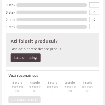
0
4 stele
0
3 stele
0
2 stele
0
1 stele
Ati folosit produsul?
Lasa-ne o parere despre produs.
Lasa un rating
Vezi recenzii cu:
5 stele
4 stele
3 stele
2 stele
1 stele
(0
)
(0
)
(0
)
(0
)
(0
)
Vezi toate recenziile