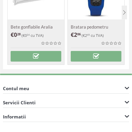
Bete gonflabile Aralia
Bratara pedometru
Damasc
€
0
€
2
28
06
(
€
0
cu TVA)
(
€
2
cu TVA)
34
49
Contul meu
Servicii Clienti
Informatii