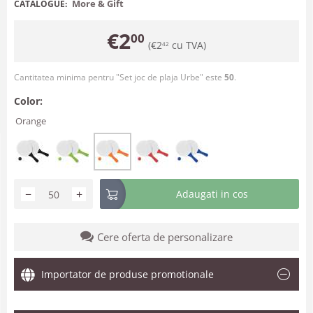
More & Gift
CATALOGUE:
€
2
00
(
€
2
cu TVA)
42
Cantitatea minima pentru "Set joc de plaja Urbe" este
50
.
Color:
Orange
−
+
Adaugati in cos
Cere oferta de personalizare
Importator de produse promotionale