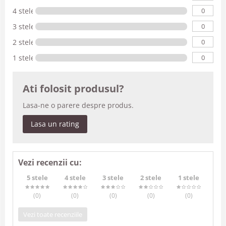
0
4 stele
0
3 stele
0
2 stele
0
1 stele
Ati folosit produsul?
Lasa-ne o parere despre produs.
Lasa un rating
Vezi recenzii cu:
5 stele
4 stele
3 stele
2 stele
1 stele
(0
)
(0
)
(0
)
(0
)
(0
)
Vezi toate recenziile